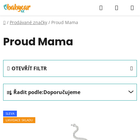
Přejít
Hledat
NÁKUP
na
KOŠÍK
obsah
Domů
/
Prodávané značky
/
Proud Mama
Proud Mama
OTEVŘÍT FILTR
Ř
Řadit podle:
Doporučujeme
a
z
V
e
SLEVA
ý
n
LIKVIDACE SKLADU
p
í
i
p