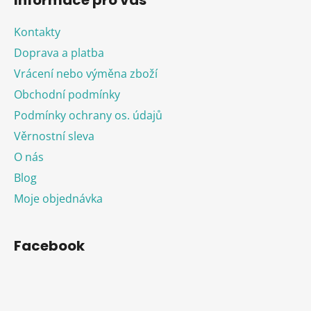
p
i
Kontakty
s
u
Doprava a platba
Vrácení nebo výměna zboží
Obchodní podmínky
Podmínky ochrany os. údajů
Věrnostní sleva
O nás
Blog
Moje objednávka
Facebook