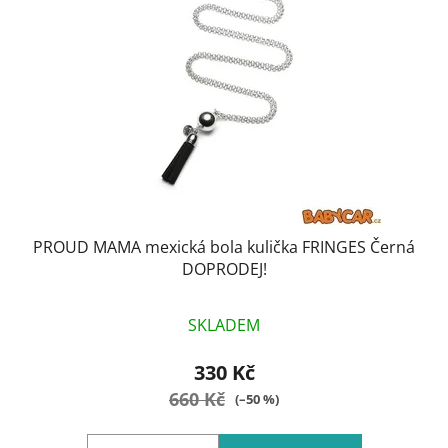
s
r
p
o
r
d
o
u
d
k
u
t
k
ů
t
ů
PROUD MAMA mexická bola kulička FRINGES Černá
DOPRODEJ!
SKLADEM
330 Kč
660 Kč
(–50 %)