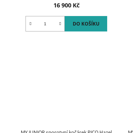
16 900 Kč
DO KOŠÍKU
MY JUNIOR sporotvní kočárek PICO Hazel
M