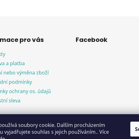
O
v
l
á
d
rmace pro vás
Facebook
a
c
ty
í
p
a a platba
r
í nebo výměna zboží
v
dní podmínky
k
y
ky ochrany os. údajů
v
tní sleva
ý
p
i
s
používá soubory cookie. Dalším procházením
objednávka
S
u
 vyjadřujete souhlas s jejich používáním.. Více
de
.