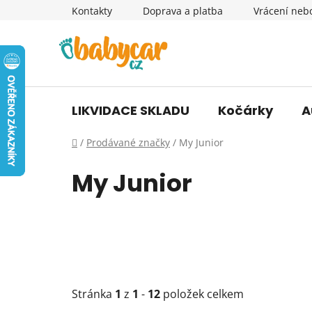
Přejít
Kontakty
Doprava a platba
Vrácení neb
na
obsah
LIKVIDACE SKLADU
Kočárky
A
Domů
/
Prodávané značky
/
My Junior
My Junior
Stránka
1
z
1
-
12
položek celkem