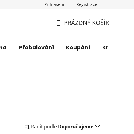
Přihlášení
Registrace
os. údajů
Věrnostní sleva
O nás
Blog
Moje 
PRÁZDNÝ KOŠÍK
NÁKUPNÍ
KOŠÍK
ma
Přebalování
Koupání
Krmení
Ř
Řadit podle:
Doporučujeme
a