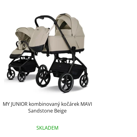
z
e
n
í
p
r
o
d
u
k
t
ů
MY JUNIOR kombinovaný kočárek MAVI
Sandstone Beige
SKLADEM