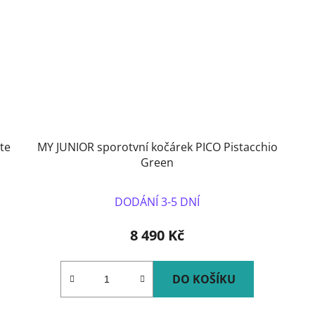
te
MY JUNIOR sporotvní kočárek PICO Pistacchio
Green
DODÁNÍ 3-5 DNÍ
8 490 Kč
DO KOŠÍKU