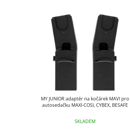
V
ý
p
i
s
p
r
o
d
u
k
t
MY JUNIOR adaptér na kočárek MAVI pro
ů
autosedačku MAXI-COSI, CYBEX, BESAFE
SKLADEM