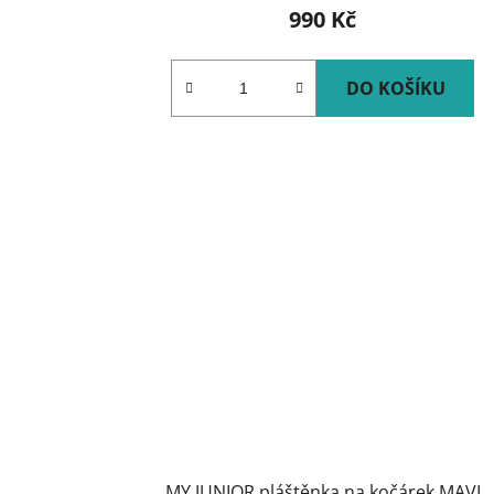
990 Kč
DO KOŠÍKU
MY JUNIOR pláštěnka na kočárek MAVI