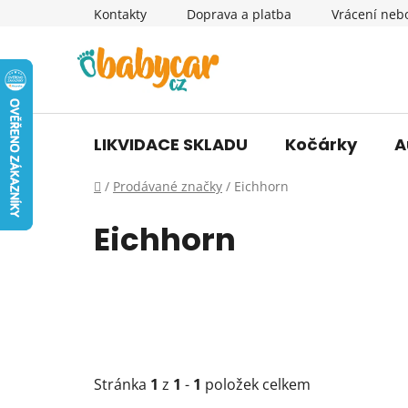
Přejít
Kontakty
Doprava a platba
Vrácení neb
na
obsah
LIKVIDACE SKLADU
Kočárky
A
Domů
/
Prodávané značky
/
Eichhorn
Eichhorn
Stránka
1
z
1
-
1
položek celkem