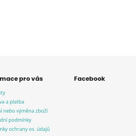
O
v
l
á
d
rmace pro vás
Facebook
a
c
ty
í
p
a a platba
r
í nebo výměna zboží
v
dní podmínky
k
y
ky ochrany os. údajů
v