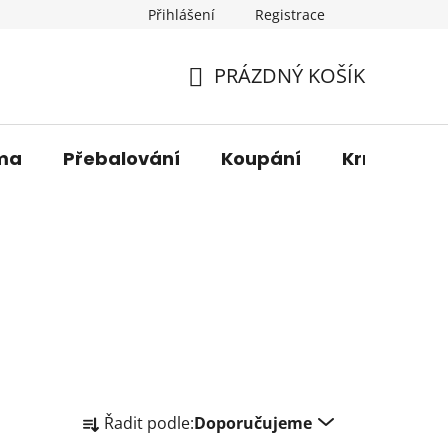
Přihlášení
Registrace
os. údajů
Věrnostní sleva
O nás
Blog
Moje 
PRÁZDNÝ KOŠÍK
NÁKUPNÍ
KOŠÍK
ma
Přebalování
Koupání
Krmení
Ř
Řadit podle:
Doporučujeme
a