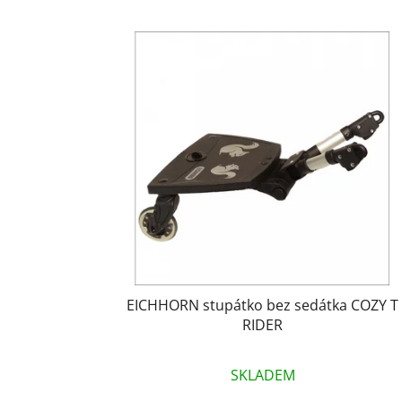
V
ý
p
i
s
p
r
o
d
u
k
t
EICHHORN stupátko bez sedátka COZY T
ů
RIDER
SKLADEM