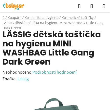
Přejít
Hledat
NÁKUP
na
KOŠÍK
obsah
Domů
/
Koupání
/
Kosmetika a hygiena
/
Kosmetické taštičky
/
LÄSSIG dětská taštička na hygienu MINI WASHBAG Little Gang
Dark Green
LÄSSIG dětská taštička
na hygienu MINI
WASHBAG Little Gang
Dark Green
Průměrné
Neohodnoceno
Podrobnosti hodnocení
hodnocení
Značka:
Lässig
produktu
je
0,0
z