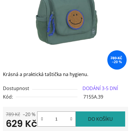
5
hvězdiček.
789 KČ
–20 %
Krásná a praktická taštička na hygienu.
Dostupnost
DODÁNÍ 3-5 DNÍ
Kód:
7155A.39
789 Kč
–20 %
DO KOŠÍKU
629 Kč