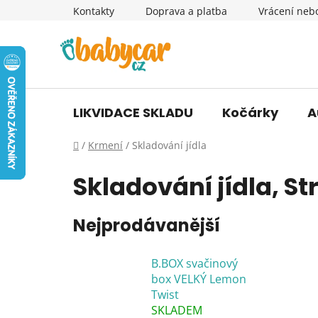
Přejít
Kontakty
Doprava a platba
Vrácení neb
na
obsah
LIKVIDACE SKLADU
Kočárky
A
Domů
/
Krmení
/
Skladování jídla
Skladování jídla
, St
Nejprodávanější
B.BOX svačinový
box VELKÝ Lemon
Twist
SKLADEM