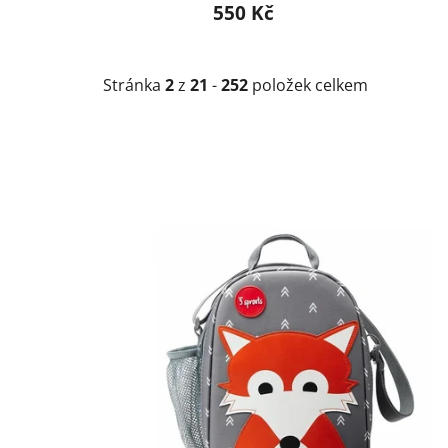
550 Kč
Stránka
2
z
21
-
252
položek celkem
V
ý
p
i
s
p
r
o
d