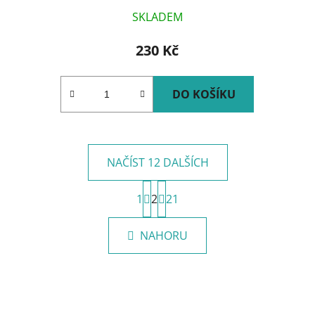
SKLADEM
230 Kč
DO KOŠÍKU
NAČÍST 12 DALŠÍCH
S
1
2
t
21
O
r
v
á
l
NAHORU
n
á
k
d
o
v
a
á
c
n
í