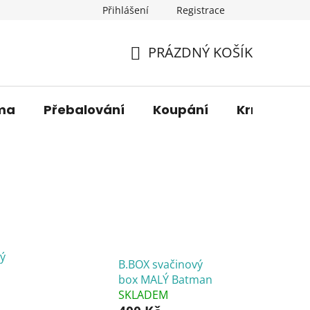
Přihlášení
Registrace
os. údajů
Věrnostní sleva
O nás
Blog
Moje 
PRÁZDNÝ KOŠÍK
NÁKUPNÍ
KOŠÍK
ma
Přebalování
Koupání
Krmení
ý
B.BOX svačinový
box MALÝ Batman
SKLADEM