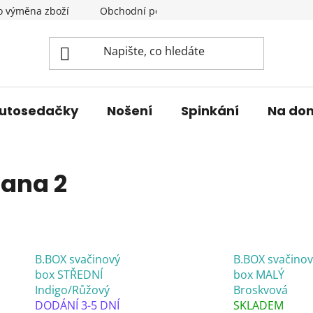
o výměna zboží
Obchodní podmínky
Podmínky ochrany 
utosedačky
Nošení
Spinkání
Na do
rana 2
B.BOX svačinový
B.BOX svačinov
box STŘEDNÍ
box MALÝ
Indigo/Růžový
Broskvová
DODÁNÍ 3-5 DNÍ
SKLADEM