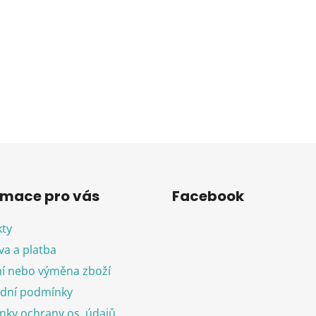
í
p
r
v
k
y
v
ý
p
i
s
u
rmace pro vás
Facebook
ty
a a platba
í nebo výměna zboží
dní podmínky
ky ochrany os. údajů