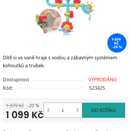
1 379
KČ
–20 %
Dítě si ve vaně hraje s vodou a zábavným systémem
kohoutků a trubek.
Dostupnost
VYPRODÁNO
Kód:
523425
1 379 Kč
–20 %
DO KOŠÍKU
1 099 Kč
Měrná cena: