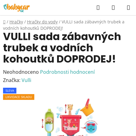
Přejít
Hledat
NÁKUP
na
KOŠÍK
obsah
Domů
/
Hračky
/
Hračky do vody
/
VULLI sada zábavných trubek a
vodních kohoutků DOPRODEJ!
VULLI sada zábavných
trubek a vodních
kohoutků DOPRODEJ!
Průměrné
Neohodnoceno
Podrobnosti hodnocení
hodnocení
Značka:
Vulli
produktu
SLEVA
je
LIKVIDACE SKLADU
0,0
z
5
hvězdiček.